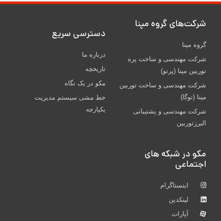
شركت‌های گروه مپنا
دسترسی سریع
گروه مپنا
درباره ما
شرکت مهندسی و ساخت پره‌
تاریخچه
توربین مپنا (پرتو)
مکو در یک نگاه
شركت مهندسی و ساخت توربين
مپنا (توگا)
خط مشی سیستم مدیریت
یکپارچه
شركت مهندسی و پشتيبانی
البرزتوربين
مکو در شبکه های
اجتماعی
اینستاگرام
لینکدین
آپارات