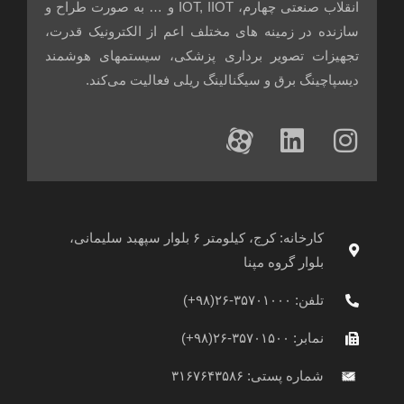
انقلاب صنعتی چهارم، IOT, IIOT و … به صورت طراح و
سازنده در زمینه های مختلف اعم از الکترونیک قدرت،
تجهیزات تصویر برداری پزشکی، سیستمهای هوشمند
دیسپاچینگ برق و سیگنالینگ ریلی فعالیت می‌کند.
M
L
I
-
i
n
i
n
s
c
k
t
o
e
a
n
d
g
کارخانه: کرج، کیلومتر ۶ بلوار سپهبد سلیمانی،
r
i
بلوار گروه مپنا
-
a
n
a
تلفن: ۳۵۷۰۱۰۰۰-۲۶(۹۸+)
p
m
نمابر: ۳۵۷۰۱۵۰۰-۲۶(۹۸+)
a
r
شماره پستی: ۳۱۶۷۶۴۳۵۸۶