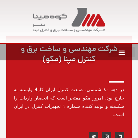
رش
ه
حتوا
شرکت مهندسی و ساخت برق و
کنترل مپنا (مکو)
در دهه ۸۰ شمسی، صنعت کنترل ایران کاملا وابسته به
خارج بود، امروز مکو مفتخر است که انحصار واردات را
شکسته و تولید کننده شماره ۱ تجهیزات کنترل در ایران
است.
متن خبر
I
L
n
i
s
n