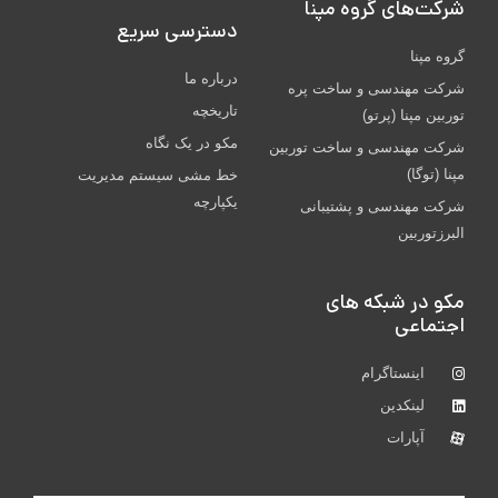
شركت‌های گروه مپنا
دسترسی سریع
گروه مپنا
درباره ما
شرکت مهندسی و ساخت پره‌
تاریخچه
توربین مپنا (پرتو)
مکو در یک نگاه
شركت مهندسی و ساخت توربين
مپنا (توگا)
خط مشی سیستم مدیریت
یکپارچه
شركت مهندسی و پشتيبانی
البرزتوربين
مکو در شبکه های
اجتماعی
اینستاگرام
لینکدین
آپارات