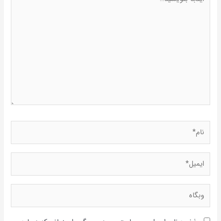
بنویسید…
نام*
ایمیل*
وبگاه