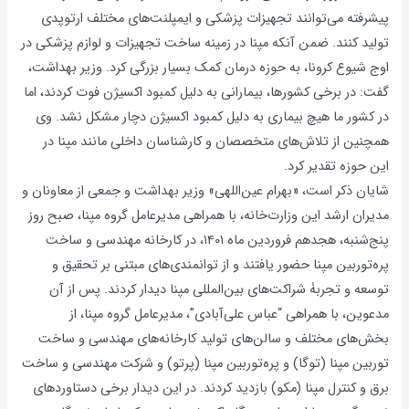
پیشرفته می‌توانند تجهیزات پزشکی و ایمپلنت‌های مختلف ارتوپدی
تولید کنند. ضمن آنکه مپنا در زمینه ساخت تجهیزات و لوازم پزشکی در
اوج شیوع کرونا، به حوزه درمان کمک بسیار بزرگی کرد. وزیر بهداشت،
گفت: در برخی کشورها، بیمارانی به دلیل کمبود اکسیژن فوت کردند، اما
در کشور ما هیچ بیماری به دلیل کمبود اکسیژن دچار مشکل نشد. وی
همچنین از تلاش‌های متخصصان و کارشناسان داخلی مانند مپنا در
این حوزه تقدیر کرد.
شایان ذکر است، «بهرام عین‌اللهی» وزیر بهداشت و جمعی از معاونان و
مدیران ارشد این وزارت‌خانه، با همراهی مدیرعامل گروه مپنا، صبح روز
پنج‌شنبه، هجدهم فروردین ماه ۱۴۰۱، در کارخانه مهندسی و ساخت
پره‌توربین مپنا حضور یافتند و از توانمندی‌های مبتنی بر تحقیق و
توسعه و تجربۀ شراکت‌های بین‌المللی مپنا دیدار کردند. پس از آن
مدعوین، با همراهی “عباس علی‌آبادی”، مدیرعامل گروه مپنا، از
بخش‌های مختلف و سالن‌های تولید کارخانه‌های مهندسی و ساخت
توربین مپنا (توگا) و پره‌توربین مپنا (پرتو) و شرکت مهندسی و ساخت
برق و کنترل مپنا (مکو) بازدید کردند. در این دیدار برخی دستاوردهای