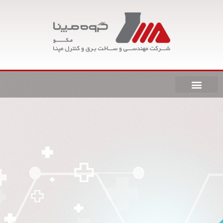
رش
ه
حتوا