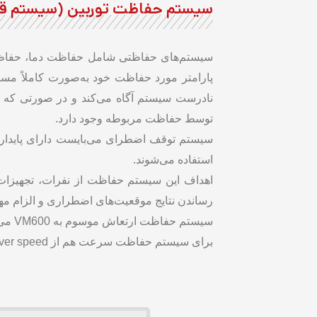
سیستم حفاظت توربین (سیستم قط
سیستم‌های حفاظتی شامل حفاظت دما، حفاظت
پارامتر مورد حفاظت خود به‌صورت کاملاً مستق
نادرست سیستم آگاه می‌کند و در صورتی که ن
توسط حفاظت مربوطه وجود دارد.
سیستم توقف اضطرای می‌بایست دارای پایداری و
استفاده می‌شوند.
اهداف این سیستم حفاظت از نفرات، تجهیزات
رساندن نتایج موقعیت‌های اضطراری و الزام مهم سیستم‌های ESD سطح استانداردی موسوم به y Level
سیستم حفاظت ارتعاش موسوم به VM600 می‌باشد.
برای سیستم حفاظت سرعت هم از system E16 rack Braun Over speed استفاده می‌گردد.